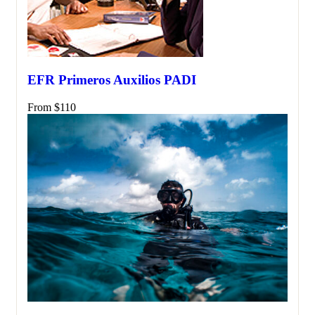
EFR Primeros Auxilios PADI
From
$
110