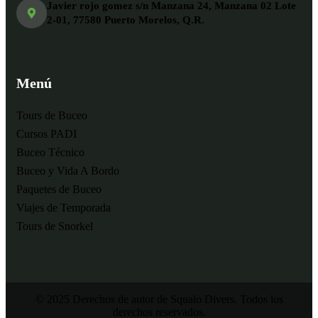
Javier rojo gomez s/n Manzana 24, Manzana 02 Lote
2-01, 77580 Puerto Morelos, Q.R.
Menú
Tours de Buceo
Cursos PADI
Buceo Técnico
Buceo y Vida A Bordo
Paquetes de Buceo
Viajes de Temporada
Tours de Snorkel
© 2025 Derechos de autor de Squalo Divers. Todos los
derechos reservados.