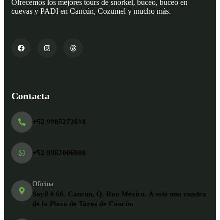
Ofrecemos los mejores tours de snorkel, buceo, buceo en
cuevas y PADI en Cancún, Cozumel y mucho más.
Contacta
+52 9985272618
+52 9982006000
Oficina
Sayil # 66. Cancun, Q. Roo México. A solo una cuadra
de la Plaza de Toros de Cancún