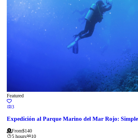
Featured
3
Expedición al Parque Marino del Mar Rojo: Simple
From
$
140
5 hours
10