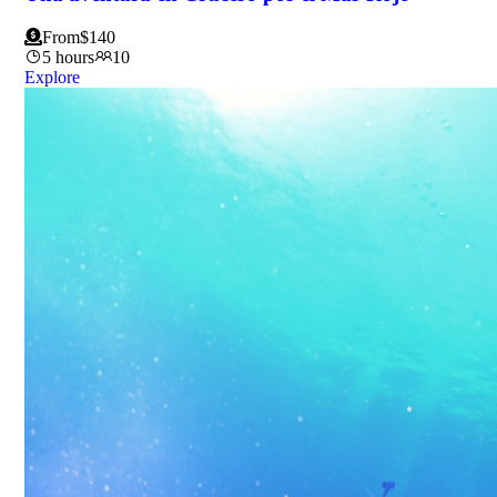
From
$
140
5 hours
10
Explore