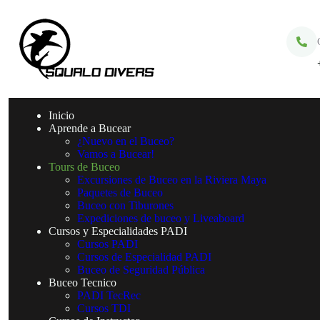
Inicio
Aprende a Bucear
¿Nuevo en el Buceo?
Vamos a Bucear!
Tours de Buceo
Excursiones de Buceo en la Riviera Maya
Paquetes de Buceo
Buceo con Tiburones
Expediciones de buceo y Liveaboard
Cursos y Especialidades PADI
Cursos PADI
Cursos de Especialidad PADI
Buceo de Seguridad Pública
Buceo Tecnico
PADI TecRec
Cursos TDI