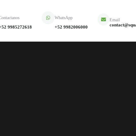
Contactanos
WhatsApp
Email
contact@squ
+52 9985272618
+52 9982006000