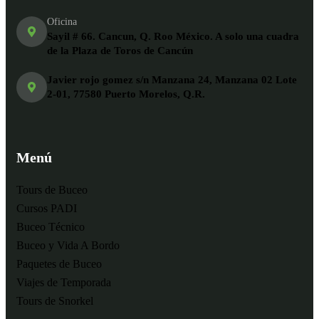
Oficina
Sayil # 66. Cancun, Q. Roo México. A solo una cuadra
de la Plaza de Toros de Cancún
Javier rojo gomez s/n Manzana 24, Manzana 02 Lote
2-01, 77580 Puerto Morelos, Q.R.
Menú
Tours de Buceo
Cursos PADI
Buceo Técnico
Buceo y Vida A Bordo
Paquetes de Buceo
Viajes de Temporada
Tours de Snorkel