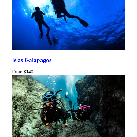
Islas Galapagos
From
$
140