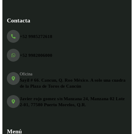
Contacta
+52 9985272618
+52 9982006000
Oficina
Sayil # 66. Cancun, Q. Roo México. A solo una cuadra
de la Plaza de Toros de Cancún
Javier rojo gomez s/n Manzana 24, Manzana 02 Lote
2-01, 77580 Puerto Morelos, Q.R.
Menú