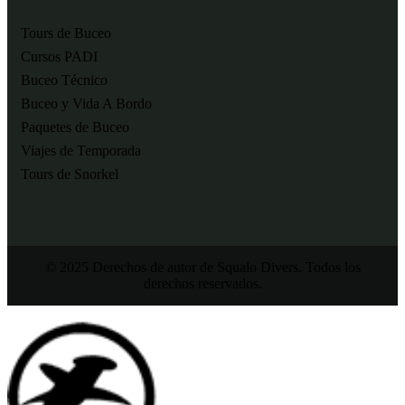
Tours de Buceo
Cursos PADI
Buceo Técnico
Buceo y Vida A Bordo
Paquetes de Buceo
Viajes de Temporada
Tours de Snorkel
© 2025 Derechos de autor de Squalo Divers. Todos los
derechos reservados.