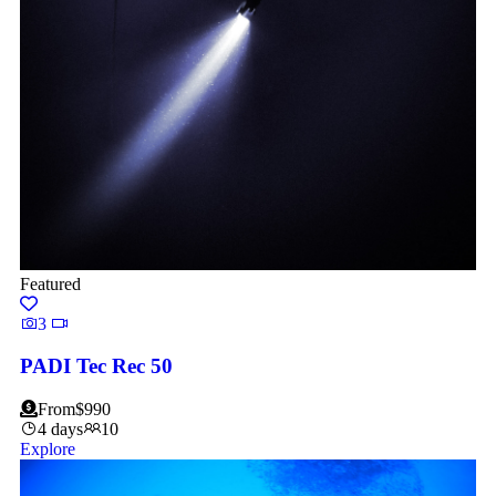
Featured
3
PADI Tec Rec 50
From
$
990
4 days
10
Explore