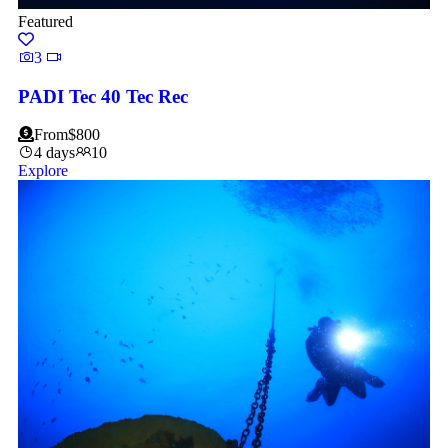
Featured
3
PADI Tec 40 Tec Rec
From
$
800
4 days
10
Explore