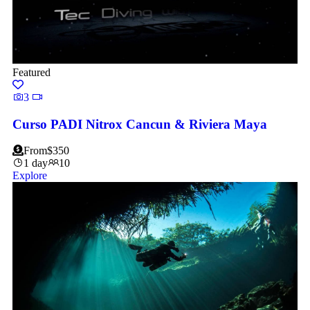
Featured
3
Curso PADI Nitrox Cancun & Riviera Maya
From
$
350
1 day
10
Explore