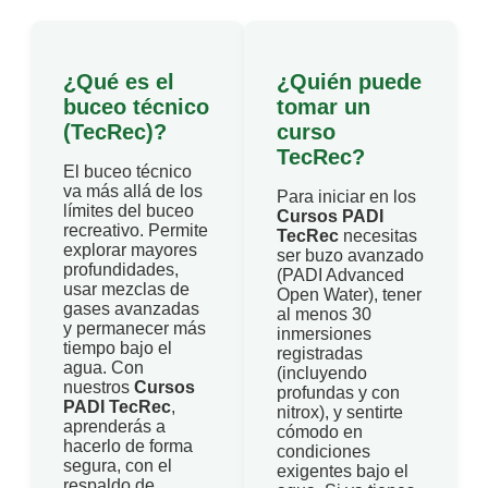
¿Qué es el
¿Quién puede
buceo técnico
tomar un
(TecRec)?
curso
TecRec?
El buceo técnico
va más allá de los
Para iniciar en los
límites del buceo
Cursos PADI
recreativo. Permite
TecRec
necesitas
explorar mayores
ser buzo avanzado
profundidades,
(PADI Advanced
usar mezclas de
Open Water), tener
gases avanzadas
al menos 30
y permanecer más
inmersiones
tiempo bajo el
registradas
agua. Con
(incluyendo
nuestros
Cursos
profundas y con
PADI TecRec
,
nitrox), y sentirte
aprenderás a
cómodo en
hacerlo de forma
condiciones
segura, con el
exigentes bajo el
respaldo de