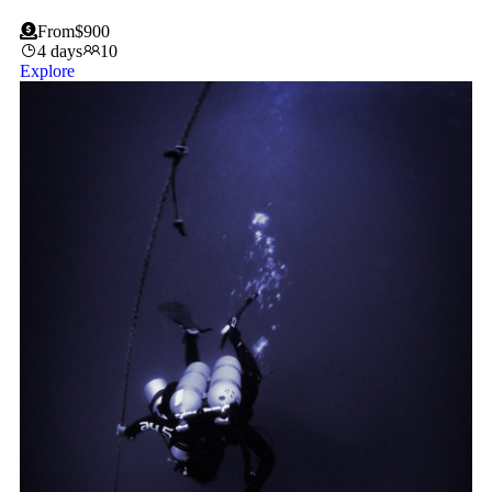
From
$
900
4 days
10
Explore