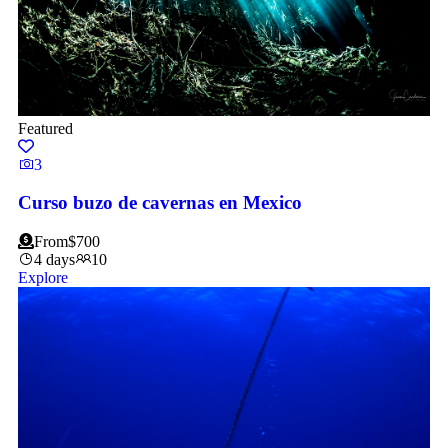
Featured
3
Curso buzo de cavernas en Mexico
From
$
700
4 days
10
Explore