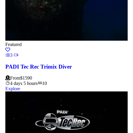
Featured
3
PADI Tec Rec Trimix Diver
From
$
1590
4 days 5 hours
10
Explore