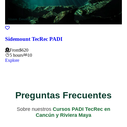
Sidemount TecRec PADI
From
$
620
5 hours
10
Explore
Preguntas Frecuentes
Sobre nuestros
Cursos PADI TecRec en
Cancún y Riviera Maya