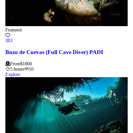
Featured
3
Buzo de Cuevas (Full Cave Diver) PADI
From
$
1800
5 hours
10
Explore