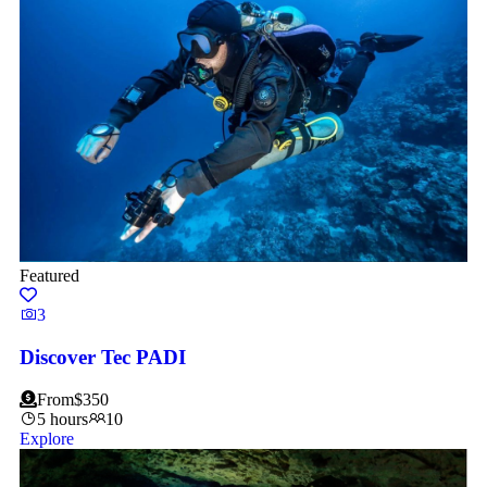
Cursos PADI TecRec
Featured
3
Discover Tec PADI
From
$
350
5 hours
10
Explore