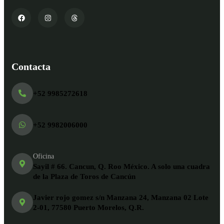
Contacta
+52 9985272618
+52 9982006000
Oficina
Sayil # 66. Cancun, Q. Roo México. A solo una cuadra
de la Plaza de Toros de Cancún
Javier rojo gomez s/n Manzana 24, Manzana 02 Lote
2-01, 77580 Puerto Morelos, Q.R.