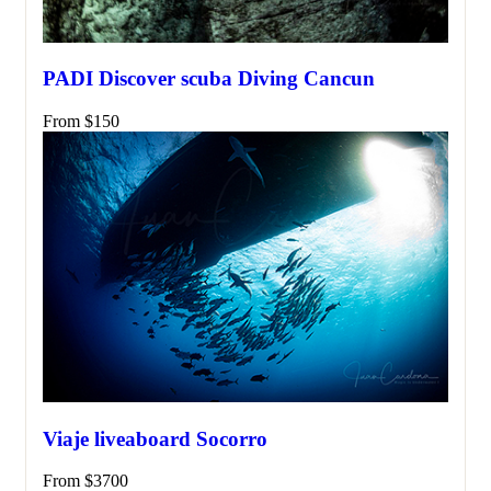
PADI Discover scuba Diving Cancun
From
$
150
Viaje liveaboard Socorro
From
$
3700