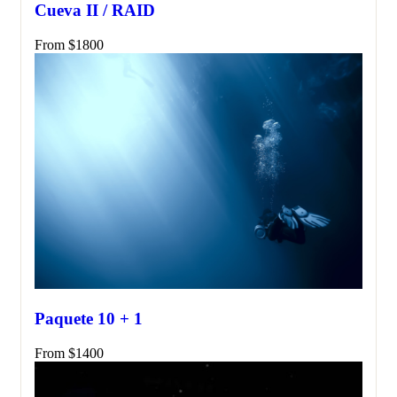
Cueva II / RAID
From
$
1800
Paquete 10 + 1
From
$
1400