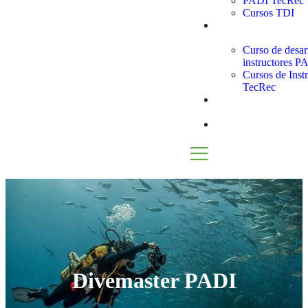
PADI TecRec
Cursos TDI
Cursos de
Instructor
Curso de desar
instructores P
Cursos de Inst
TecRec
Tours de
Snorkel
Blog
Divemaster PADI