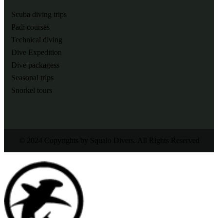
Scuba diving trips
Padi courses
Technical diving
Dive Expedition
Dive packagess
Seasonal trips
Snorkel tours
© 2024 Copyrights by Squalo Divers. All Rights Reserved