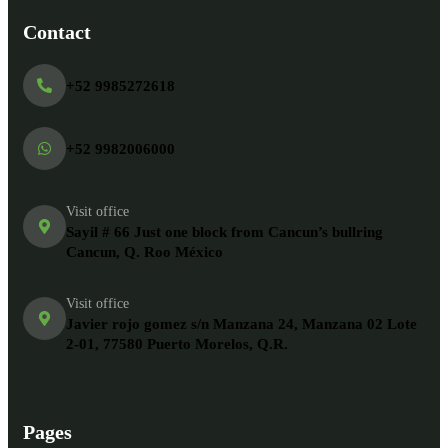
Contact
+52 9985272618
+52 9982006000
Visit office
Sayil # 66 Just one block from Cancun’s bullring
Cancun, Q. Roo México
Visit office
Javier rojo gomez s/n Manzana 24, Manzana 02 Lote
2-01, 77580 Puerto Morelos, Q.R.
Pages