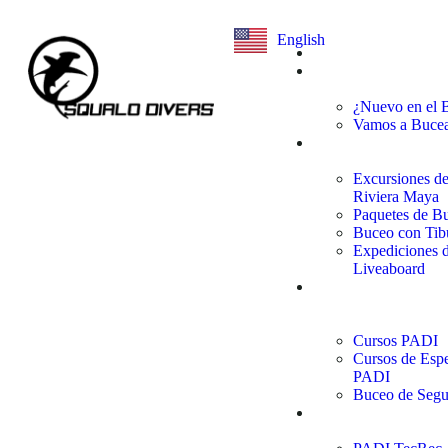
English
Inicio
Aprende a
Bucear
¿Nuevo en el 
Vamos a Bucea
Tours de
Buceo
Excursiones de
Riviera Maya
Paquetes de B
Buceo con Tib
Expediciones 
Liveaboard
Cursos y
Especialidades
PADI
Cursos PADI
Cursos de Espe
PADI
Buceo de Segu
Buceo
Tecnico