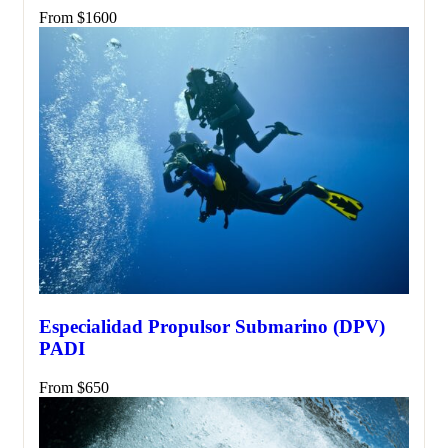
From
$
1600
Especialidad Propulsor Submarino (DPV)
PADI
From
$
650