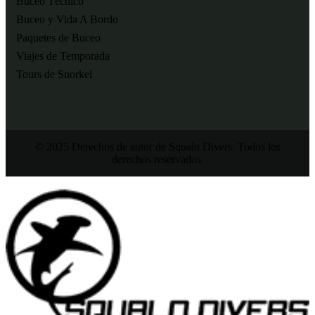
Buceo Técnico
Buceo y Vida A Bordo
Paquetes de Buceo
Viajes de Temporada
Tours de Snorkel
© 2025 Derechos de autor de Squalo Divers. Todos los
derechos reservados.