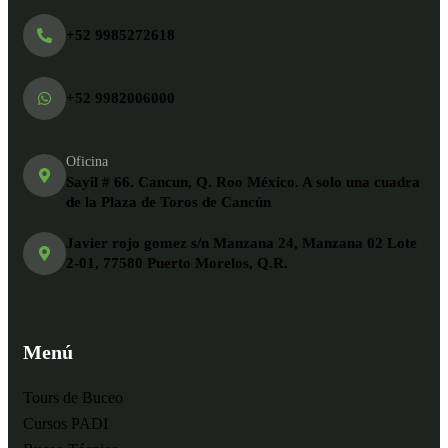
+52 9985272618
+52 9982006000
Oficina
Sayil # 66. Cancun, Q. Roo México. A solo una cuadra
de la Plaza de Toros de Cancún
Javier rojo gomez s/n Manzana 24, Manzana 02 Lote
2-01, 77580 Puerto Morelos, Q.R.
Menú
Tours de Buceo
Cursos PADI