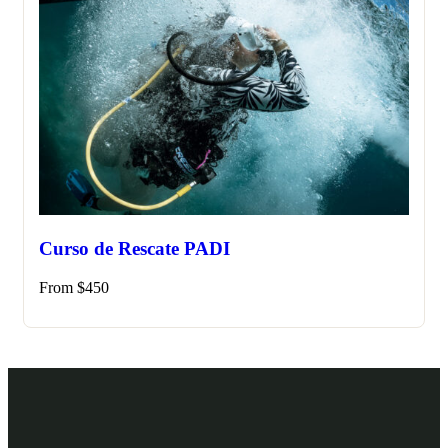
Curso de Rescate PADI
From
$
450