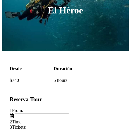
El Héroe
Desde
Duración
$
740
5 hours
Reserva Tour
1
From:
2
Time:
3
Tickets: