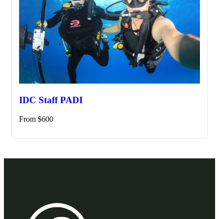
IDC Staff PADI
From
$
600