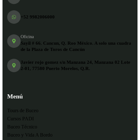
+52 9982006000
Oficina
Sayil # 66. Cancun, Q. Roo México. A solo una cuadra
de la Plaza de Toros de Cancún
Javier rojo gomez s/n Manzana 24, Manzana 02 Lote
2-01, 77580 Puerto Morelos, Q.R.
Menú
Tours de Buceo
Cursos PADI
Buceo Técnico
Buceo y Vida A Bordo