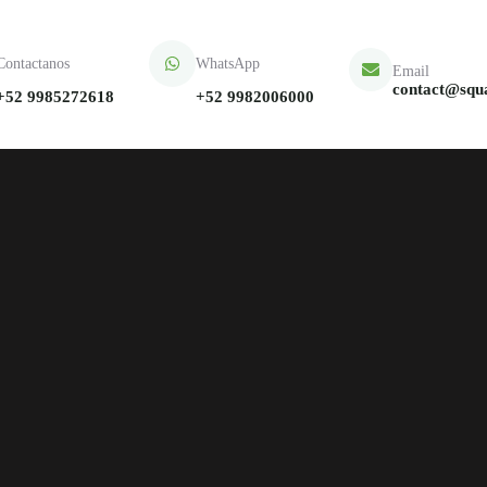
Contactanos
WhatsApp
Email
contact@squ
+52 9985272618
+52 9982006000