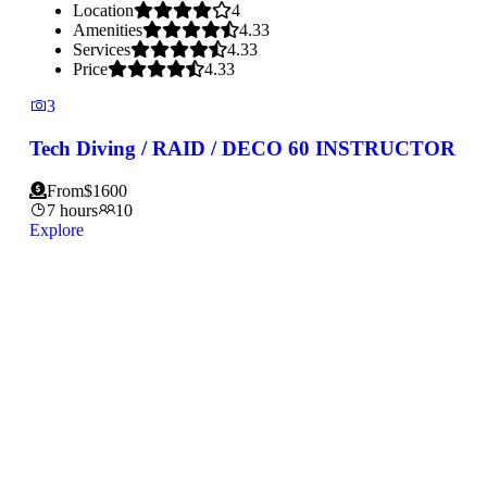
Location
4
Amenities
4.33
Services
4.33
Price
4.33
3
Tech Diving / RAID / DECO 60 INSTRUCTOR
From
$
1600
7 hours
10
Explore