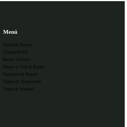
Menú
Tours de Buceo
Cursos PADI
Buceo Técnico
Buceo y Vida A Bordo
Paquetes de Buceo
Viajes de Temporada
Tours de Snorkel