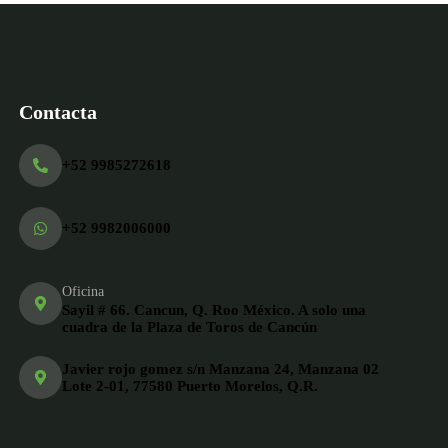
Contacta
+52 9985272618
+52 9982006000
Oficina
Sayil # 66. Cancun, Q. Roo México. A solo una
cuadra de la Plaza de Toros de Cancún
Javier rojo gomez s/n Manzana 24, Manzana 02
Lote 2-01, 77580 Puerto Morelos, Q.R.