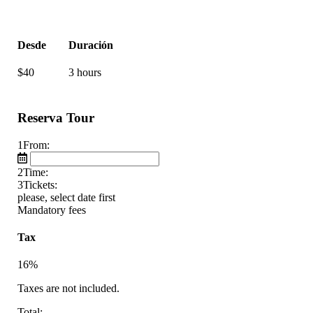
Desde
Duración
$
40
3 hours
Reserva Tour
1
From:
2
Time:
3
Tickets:
please, select date first
Mandatory fees
Tax
16%
Taxes are not included.
Total: