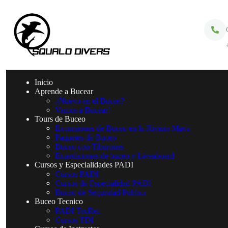
Inicio
Aprende a Bucear
¿Nuevo en el Buceo?
Vamos a Bucear!
Tours de Buceo
Excursiones de Buceo en la Riviera Maya
Paquetes de Buceo
Buceo con Tiburones
Expediciones de buceo y Liveaboard
Cursos y Especialidades PADI
Cursos PADI
Cursos de Especialidad PADI
Buceo de Seguridad Pública
Buceo Tecnico
PADI TecRec
Cursos TDI