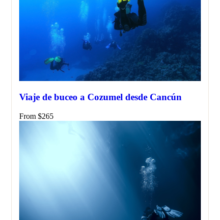
Viaje de buceo a Cozumel desde Cancún
From
$
265