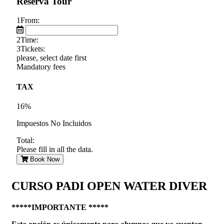
Reserva Tour
1
From:
2
Time:
3
Tickets:
please, select date first
Mandatory fees
TAX
16%
Impuestos No Incluidos
Total:
Please fill in all the data.
Book Now
CURSO PADI OPEN WATER DIVER
*****IMPORTANTE *****