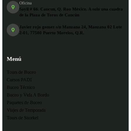
Oficina
Sayil # 66. Cancun, Q. Roo México. A solo una cuadra
de la Plaza de Toros de Cancún
Javier rojo gomez s/n Manzana 24, Manzana 02 Lote
2-01, 77580 Puerto Morelos, Q.R.
Menú
Tours de Buceo
Cursos PADI
Buceo Técnico
Buceo y Vida A Bordo
Paquetes de Buceo
Viajes de Temporada
Tours de Snorkel