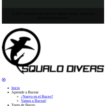
© 2025 Derechos de autor de Squalo Divers. Todos los
derechos reservados.
Inicio
Aprende a Bucear
¿Nuevo en el Buceo?
Vamos a Bucear!
Tours de Buceo