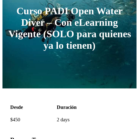
Curso PADI Open Water
Diver – Con eLearning
Vigente (SOLO para quienes
ya lo tienen)
Desde
Duración
$
450
2 days