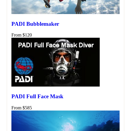
PADI Bubblemaker
From
$
120
PADI Full Face Mask
From
$
585